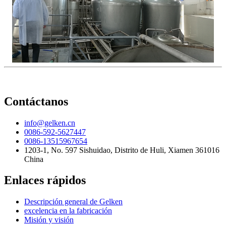
Contáctanos
info@gelken.cn
0086-592-5627447
0086-13515967654
1203-1, No. 597 Sishuidao, Distrito de Huli, Xiamen 361016
China
Enlaces rápidos
Descripción general de Gelken
excelencia en la fabricación
Misión y visión