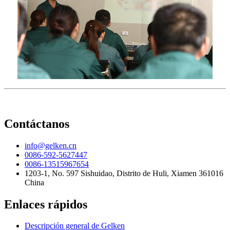
Contáctanos
info@gelken.cn
0086-592-5627447
0086-13515967654
1203-1, No. 597 Sishuidao, Distrito de Huli, Xiamen 361016
China
Enlaces rápidos
Descripción general de Gelken