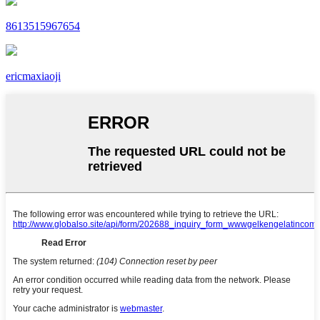
8613515967654
ericmaxiaoji