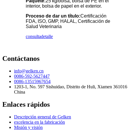
Paquete:
25 kg/bolsa, bolsa de PE en el
interior, bolsa de papel en el exterior.
Proceso de dar un título:
Certificación
FDA, ISO, GMP, HALAL, Certificación de
Salud Veterinaria
consulta
detalle
Contáctanos
info@gelken.cn
0086-592-5627447
0086-13515967654
1203-1, No. 597 Sishuidao, Distrito de Huli, Xiamen 361016
China
Enlaces rápidos
Descripción general de Gelken
excelencia en la fabricación
Misión y visión