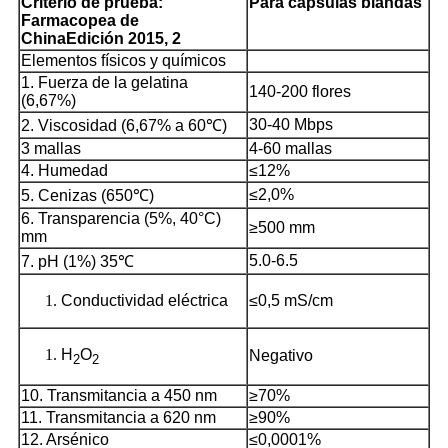
Criterio de prueba:
Para cápsulas blandas
Farmacopea de
China
Edición 2015, 2
Elementos físicos y químicos
1. Fuerza de la gelatina
140-200 flores
(6,67%)
30-40 Mbps
2. Viscosidad (6,67% a 60℃)
3 mallas
4-60 mallas
4. Humedad
≤12%
≤2,0%
5. Cenizas (650℃)
6. Transparencia (5%, 40°C)
≥500 mm
mm
5.0-6.5
7. pH (1%) 35℃
Conductividad eléctrica
≤0,5 mS/cm
H
O
Negativo
2
2
10. Transmitancia a 450 nm
≥70%
11. Transmitancia a 620 nm
≥90%
12. Arsénico
≤0,0001%