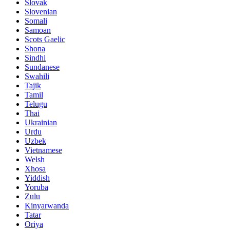
Slovak
Slovenian
Somali
Samoan
Scots Gaelic
Shona
Sindhi
Sundanese
Swahili
Tajik
Tamil
Telugu
Thai
Ukrainian
Urdu
Uzbek
Vietnamese
Welsh
Xhosa
Yiddish
Yoruba
Zulu
Kinyarwanda
Tatar
Oriya