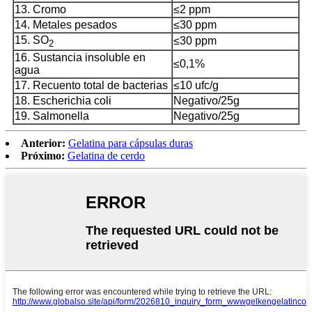
13. Cromo
≤2 ppm
14. Metales pesados
≤30 ppm
15. SO
≤30 ppm
2
16. Sustancia insoluble en
≤0,1%
agua
17. Recuento total de bacterias
≤10 ufc/g
18. Escherichia coli
Negativo/25g
19. Salmonella
Negativo/25g
Anterior:
Gelatina para cápsulas duras
Próximo:
Gelatina de cerdo